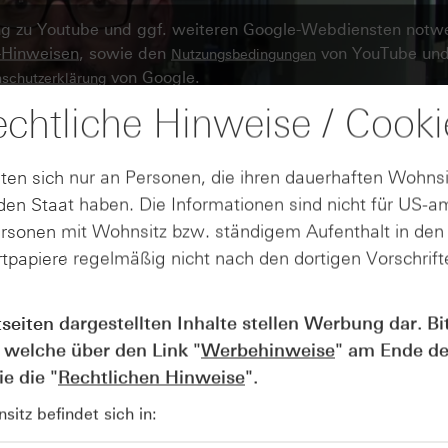
ung zu Youtube und ggf. weiteren Google-Webdiensten notw
-Hinweisen
, sowie den
von YouTube und
Nutzungsbedingungen
von Google.
schutzerklärung
chtliche Hinweise / Cooki
ndung zu Youtube erlauben.
ten sich nur an Personen, die ihren dauerhaften Wohnsi
en Staat haben. Die Informationen sind nicht für US-a
ersonen mit Wohnsitz bzw. ständigem Aufenthalt in de
tpapiere regelmäßig nicht nach den dortigen Vorschrifte
tseiten dargestellten Inhalte stellen Werbung dar. Bi
 welche über den Link "
Werbehinweise
" am Ende de
e die "
Rechtlichen Hinweise
".
itz befindet sich in: