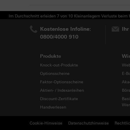
Im Durchschnitt erleiden 7 von 10 Kleinanlegern Verluste beim H
Kostenlose Infoline:
Ihr
0800/4000 910
Produkte
Wi
Knock-out-Produkte
Web
Optionsscheine
E-B
Faktor-Optionsscheine
Aka
Aktien- / Indexanleihen
Bör
Discount-Zertifikate
Basi
Wer
Handverlesen
Cookie-Hinweise
Datenschutzhinweise
Rechtli