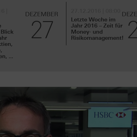
6 |
27.12.2016 | 08:00
DEZEMBER
DEZ
27
Letzte Woche im
e
Jahr 2016 – Zeit für
 Blick
Money- und
ahr
Risikomanagement!
tien,
,
, ...