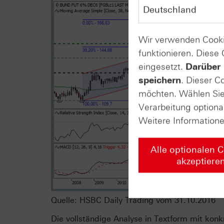
Wir verwenden Cooki
funktionieren. Diese
eingesetzt.
Darüber 
speichern
. Dieser C
möchten. Wählen Sie 
Verarbeitung optiona
Weitere Information
Alle optionalen 
akzeptiere
Quelle: HSBC Daily Trading vom 31.10.2016
Die vollständige Analyse in Textform mit kon