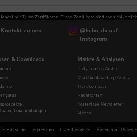
andel mit Turbo-Zertifikaten. Turbo-Zertifikate sind hoch risikoreich
 Kontakt zu uns
@hsbc_de auf
Instagram
ssen & Downloads
Märkte & Analysen
inare
Daily Trading Archiv
ooks
Marktbeobachtung Archiv
demie
Trendkompass
sengurus
Nachrichten
sprospekte /
Kostenlose Newsletter
tpapierbeschreibungen
Videos
che Hinweise
Impressum
Lizenzhinweise
Hinweis zur Preisste