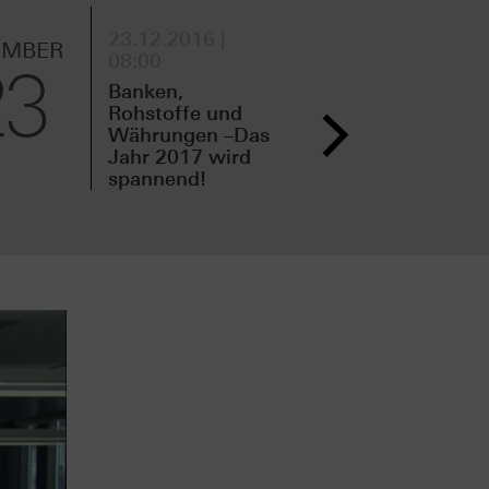
23.12.2016 |
21.
EMBER
DEZEMBER
08:00
11:
23
21
Banken,
Neu
Rohstoffe und
Vor
Währungen –Das
Fam
Jahr 2017 wird
Che
spannend!