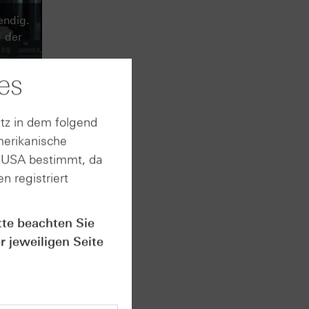
endig.
 der
es
tz in dem folgend
merikanische
n USA bestimmt, da
n registriert
tte beachten Sie
r jeweiligen Seite