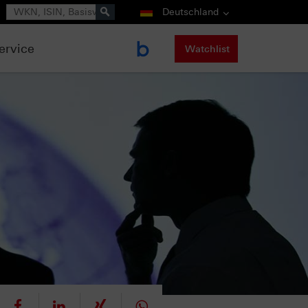
Suche
Deutschland
ervice
Watchlist
eet
teilen
mitteilen
teilen
teilen