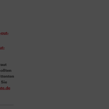
-out-
ut-
raut
ollten
ittenten
 Sie
te.de