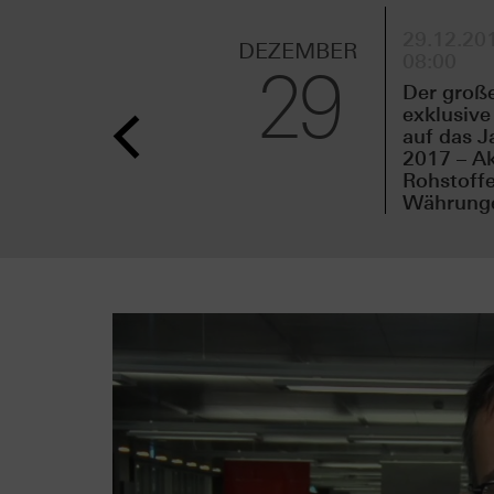
29.12.201
DEZEMBER
08:00
29
Der groß
exklusive
auf das J
2017 – Ak
Rohstoffe
Währungen