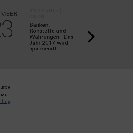
23.12.2016 |
21.
EMBER
DEZEMBER
08:00
11:
23
21
Banken,
Neu
Rohstoffe und
Vor
Währungen –Das
Fam
Jahr 2017 wird
Che
spannend!
wurde
enau
ading