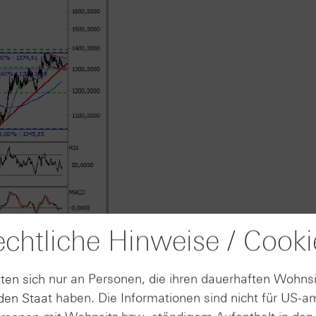
chtliche Hinweise / Cooki
nkreten Chartmarken und der angesprochenen Haltezone er
ten sich nur an Personen, die ihren dauerhaften Wohnsi
16.
en Staat haben. Die Informationen sind nicht für US-a