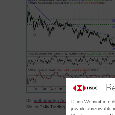
Re
Die
vollständige Analyse
in Textform mit ko
Diese Webseiten rich
Sie im Daily Trading Newsletter vom 16.09.20
jeweils auszuwählend