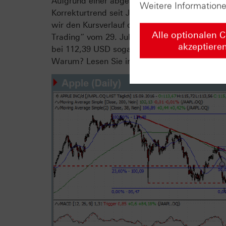
Aufgrund einer abgeschlossenen Inselumkeh
Weitere Information
Korrekturtrend seit Juli 2015 (akt. bei 100,9
wir den Kursverlauf der Apple-Aktie zuletzt a
Alle optionalen 
Trading“ vom 29. Juli und 3. August). Mittlerw
akzeptiere
bei 112,39 USD sogar deutlich hinter sich gel
Warum? Lesen Sie in der ganzen Analyse zu A