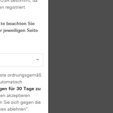
n USA bestimmt, da
nische
n registriert
tte beachten Sie
r jeweiligen Seite
 an der
nal an
enste ordnungsgemäß
automatisch
gen für 30 Tage zu
sen akzeptieren
n Sie sich gegen die
ies ablehnen".