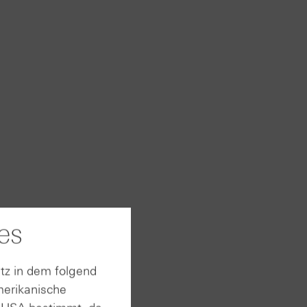
es
halten
tz in dem folgend
merikanische