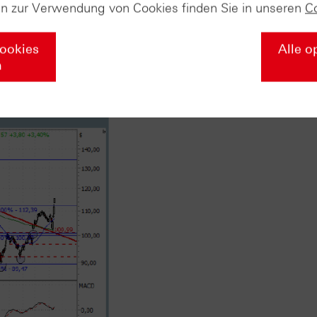
r sowie dem Sprung über das Widerstandsbündel aus dem
en zur Verwendung von Cookies finden Sie in unseren
C
9 USD) und der 200-Tages-Linie (akt. bei 102,13 USD) bezeic
ls einen der spannendsten Kursverläufe überhaupt (siehe „Da
Cookies
Alle o
eile hat der Technologietitel unser Kursziel in Form des Apr
n
assen. Dennoch halten wir das Papier weiter für aussichtsre
pple.