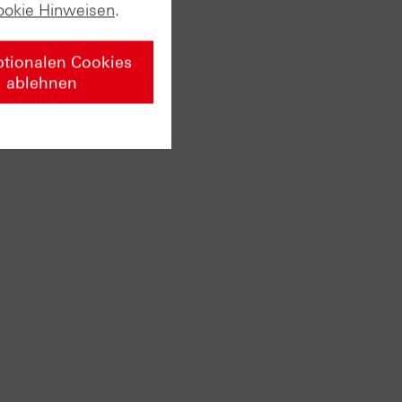
ookie Hinweisen
.
hneten
ily
ptionalen Cookies
ilhochs
ablehnen
ich.