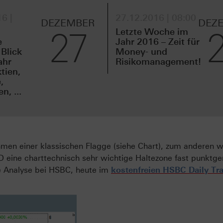
6 |
27.12.2016 | 08:00
DEZEMBER
DEZ
27
Letzte Woche im
e
Jahr 2016 – Zeit für
 Blick
Money- und
ahr
Risikomanagement!
tien,
,
, ...
hmen einer klassischen Flagge (siehe Chart), zum anderen 
 eine charttechnisch sehr wichtige Haltezone fast punktg
he Analyse bei HSBC, heute im
kostenfreien HSBC Daily Tr