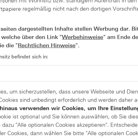
ersonen mit Wohnsitz bzw. ständigem Aufenthalt in de
und erhalten Sie täglich die Chartanalysen vom Leiter Tech
tpapiere regelmäßig nicht nach den dortigen Vorschrifte
tseiten dargestellten Inhalte stellen Werbung dar. Bi
h als markante Unterstützung beim Goldpreis.
 welche über den Link "
Werbehinweise
" am Ende de
e die "
Rechtlichen Hinweise
".
sis der beschriebenen Haltezone abgesichert werden.
itz befindet sich in:
apieren wie zum Beispiel
TD5JZQ
(Call) oder
TD6DQE
(Put)
nal partizipieren.
nächsten Ziele an.
Beispiel
TD6FSN
(Long) und
TD5FVA
(Short) überproportio
es, um sicherzustellen, dass unsere Webseite und Di
aben.
 Cookies sind unbedingt erforderlich und werden daher 
reifen eventuell eher zu
Discount-Zertifikaten auf Apple
wie
hinaus verwenden wir Cookies, um Ihre Einstellun
ookie ist optional und Sie können auswählen, ob Sie die
dazu "Alle optionalen Cookies akzeptieren". Entscheide
ler Cookies, dann wählen Sie bitte "Alle optionalen Cook