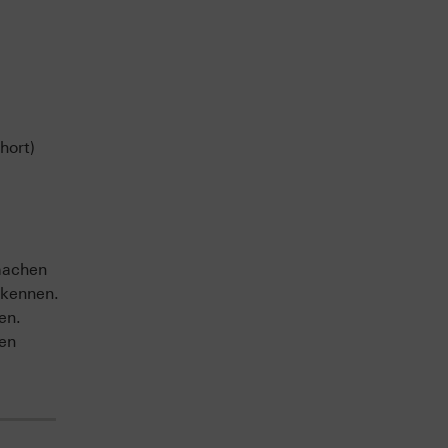
hort)
machen
 kennen.
en.
sen