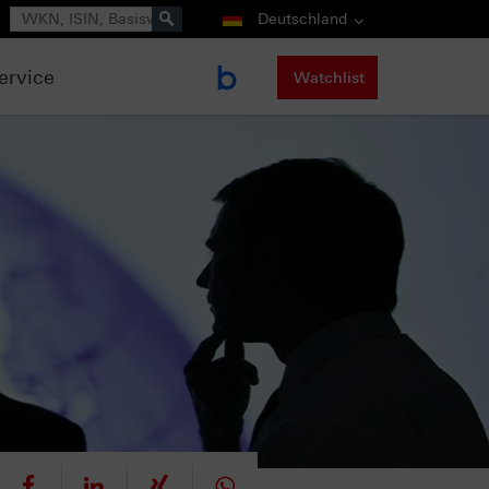
Suche
Deutschland
ervice
Watchlist
eet
teilen
mitteilen
teilen
teilen