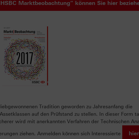
HSBC Marktbeobachtung“ können Sie hier bezieh
r liebgewonnenen Tradition geworden zu Jahresanfang die
ssetklassen auf den Prüfstand zu stellen. In dieser Form t
 Scherer wird mit anerkannten Verfahren der Technischen An
hier
gerungen ziehen. Anmelden können sich Interessierte