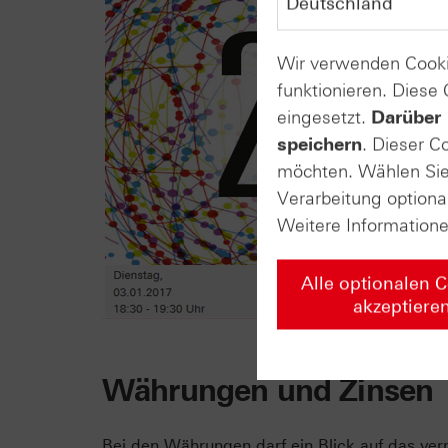
Wir verwenden Cooki
funktionieren. Diese
eingesetzt.
Darüber 
speichern
. Dieser C
möchten. Wählen Sie 
Verarbeitung optiona
Weitere Information
Alle optionalen 
akzeptiere
Währungen und Zinsen
Bei den Währungen darf ein Blick auf das ver