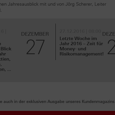
hen Jahresausblick mit und von Jörg Scherer, Leiter
.
6 |
27.12.2016 | 08:00
DEZEMBER
DEZ
27
Letzte Woche im
e
Jahr 2016 – Zeit für
 Blick
Money- und
ahr
Risikomanagement!
tien,
,
, ...
Sie auch in der exklusiven Ausgabe unseres Kundenmagazin