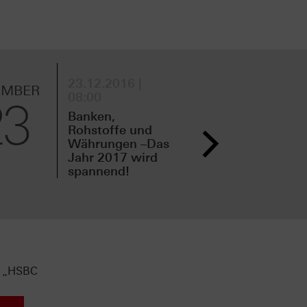
23.12.2016 |
21.
EMBER
DEZEMBER
08:00
11:
23
21
Banken,
Neu
Rohstoffe und
Vor
Währungen –Das
Fam
Jahr 2017 wird
Che
spannend!
s „HSBC