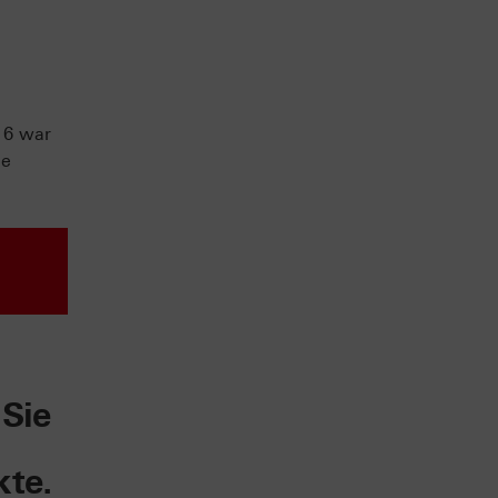
16 war
ie
 Sie
kte.