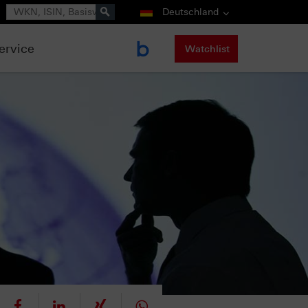
Suche
Deutschland
ervice
Watchlist
eet
teilen
mitteilen
teilen
teilen