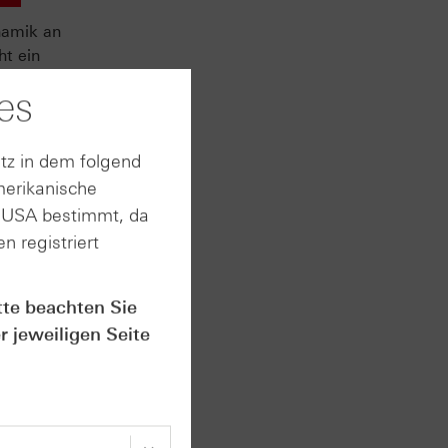
namik an
ht ein
 Hausse
es
hase
en auf
tz in dem folgend
ird
merikanische
 am
n USA bestimmt, da
n registriert
 Sie
tte beachten Sie
r jeweiligen Seite
kte.