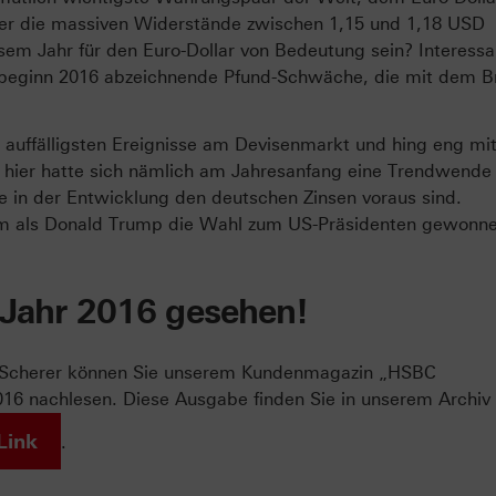
rer die massiven Widerstände zwischen 1,15 und 1,18 USD
em Jahr für den Euro-Dollar von Bedeutung sein? Interessa
esbeginn 2016 abzeichnende Pfund-Schwäche, die mit dem Br
r auffälligsten Ereignisse am Devisenmarkt und hing eng mi
hier hatte sich nämlich am Jahresanfang eine Trendwende
ie in der Entwicklung den deutschen Zinsen voraus sind.
llem als Donald Trump die Wahl zum US-Präsidenten gewonne
 Jahr 2016 gesehen!
g Scherer können Sie unserem Kundenmagazin „HSBC
6 nachlesen. Diese Ausgabe finden Sie in unserem Archiv
Link
.