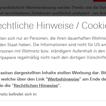
 grundsätzliche Marktverfassung werden Trends und die Dy
f verschiedenen Zeitebenen ausführlich analysiert - wo dro
rtsetzung ab? Diese Fragen sind nach einer siebenjährigen
chtliche Hinweise / Cooki
deutung. Schließlich hat es auch in der aktuellen späten P
geben, um etwa den Dow Jones® in den vergangenen Woch
 hat der deutsche Leitindex DAX® ein neues Jahreshoch
ten sich nur an Personen, die ihren dauerhaften Wohnsi
hase der Hausse angekommen. Doch nicht allein die Analyse w
en Staat haben. Die Informationen sind nicht für US-a
h das Risikomanagement. Wo lassen sich etwa Stoppkurse
ersonen mit Wohnsitz bzw. ständigem Aufenthalt in de
e Analyse dabei helfen?
tpapiere regelmäßig nicht nach den dortigen Vorschrifte
Online-Seminar statt, verpassen
tseiten dargestellten Inhalte stellen Werbung dar. Bi
chnischen Ausblick auf die
 welche über den Link "
Werbehinweise
" am Ende de
hstoff-, Zins- und Währungsmär
e die "
Rechtlichen Hinweise
".
itz befindet sich in: